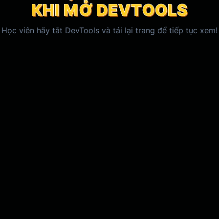
KHI MỞ DEVTOOLS
KHI MỞ DEVTOOLS
KHI MỞ DEVTOOLS
Học viên
hãy tắt DevTools và tải lại trang để tiếp tục xem!