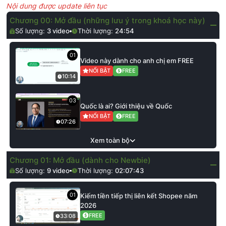
Nội dung được update liên tục
Chương 00: Mở đầu (những lưu ý trong khoá học này)
Số lượng:
3
video
Thời lượng:
24:54
01
Video này dành cho anh chị em FREE
NỔI BẬT
FREE
10:14
03
Quốc là ai? Giới thiệu về Quốc
NỔI BẬT
FREE
07:26
Xem toàn bộ
Chương 01: Mở đầu (dành cho Newbie)
Số lượng:
9
video
Thời lượng:
02:07:43
01
Kiếm tiền tiếp thị liên kết Shopee năm
2026
FREE
33:08