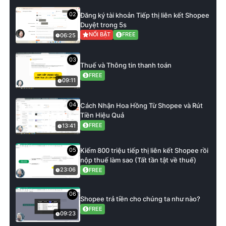
02
Đăng ký tài khoản Tiếp thị liên kết Shopee
Duyệt trong 5s
NỔI BẬT
FREE
06:25
03
Thuế và Thông tin thanh toán
FREE
09:11
04
Cách Nhận Hoa Hồng Từ Shopee và Rút
Tiền Hiệu Quả
FREE
13:41
Kiếm 800 triệu tiếp thị liên kết Shopee rồi
05
nộp thuế làm sao (Tất tần tật về thuế)
FREE
23:06
06
Shopee trả tiền cho chúng ta như nào?
FREE
09:23