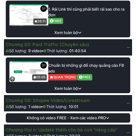
01
1. Rải Link thì cũng phải biết rải sao cho ra
đơn
FREE
26:11
Xem toàn bộ
Chương 05: Paid Traffic (Chuyên sâu)
Số lượng:
9
video
Thời lượng:
01:40:54
Chuẩn bị những gì để chạy quảng cáo FB
01
ads
QUAN TRỌNG
FREE
05:05
Xem toàn bộ
Chương 06: Shopee Video/Livestream
Số lượng:
1
video
Thời lượng:
10:01
Không có video FREE - Xem các video PRO
Chương thứ n: Update thêm cho bà con "nâng cấp"