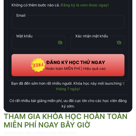
Không có thêm bước nào cả.
Đăng ký là xem được ngay!
Email
Mật khẩu
Xác nhận mật khẩu
ĐĂNG KÝ HỌC THỬ NGAY
Hoàn toàn MIỄN PHÍ | Hiệu quả cao
Bạn đã đến sớm hơn rất nhiều người. Khóa học này mới launching
5
tháng 7 ngày
!
Có rất nhiều bài giảng miễn phí, ưu đãi cực lớn cho các học viên đăng
ký sớm.
THAM GIA KHÓA HỌC HOÀN TOÀN
MIỄN PHÍ NGAY BÂY GIỜ
Xem toàn bộ videos của khóa học