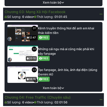
Xem toàn bộ
Chương 03: Mạng Xã Hội Facebook
Số lượng:
6
video
Thời lượng:
01:01:45
Kênh truyền thông Nơi để anh em khai
01
thác kiếm tiền
FREE
12:47
Những cái ngu mà ai cũng mắc phải khi
02
xây fanpage
FREE
20:10
Tạo fanpage, ảnh bìa, ảnh đại điện (dùng
03
Gemini AI)
FREE
08:16
Xem toàn bộ
Chương 04: Free Traffic (Chuyên sâu)
Số lượng:
6
video
Thời lượng:
02:01:56