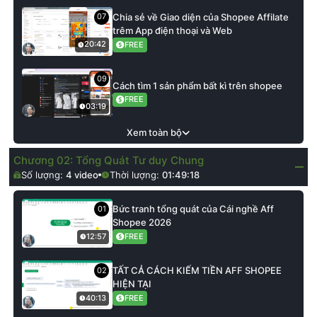
Chia sẻ về Giao diện của Shopee Affilate
07
trêm App điện thoại và Web
FREE
20:42
09
Cách tìm 1 sản phẩm bất kì trên shopee
FREE
03:19
Xem toàn bộ
Chương 02: Tổng Quát Tư duy Chung
Số lượng:
4
video
Thời lượng:
01:49:18
Bức tranh tổng quát của Cái nghề Aff
01
Shopee 2026
FREE
12:57
TẤT CẢ CÁCH KIẾM TIỀN AFF SHOPEE
02
HIỆN TẠI
FREE
40:13