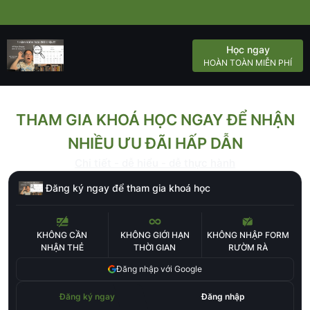
Học ngay
HOÀN TOÀN MIỄN PHÍ
THAM GIA KHOÁ HỌC NGAY ĐỂ NHẬN
NHIỀU ƯU ĐÃI HẤP DẪN
Chi tiết - dễ hiểu - dễ thực hành
Đăng ký ngay để tham gia khoá học
KHÔNG CẦN
KHÔNG GIỚI HẠN
KHÔNG NHẬP FORM
NHẬN THẺ
THỜI GIAN
RƯỜM RÀ
Đăng nhập với Google
Đăng ký ngay
Đăng nhập