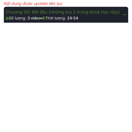
Nội dung được update liên tục
Chương 00: Mở đầu (những lưu ý trong khoá học này)
Số lượng:
3
video
Thời lượng:
24:54
01
Video này dành cho anh chị em FREE
NỔI BẬT
FREE
10:14
03
Quốc là ai? Giới thiệu về Quốc
NỔI BẬT
FREE
07:26
Xem toàn bộ
Chương 01: Mở đầu (dành cho Newbie)
Số lượng:
9
video
Thời lượng:
02:07:43
01
Kiếm tiền tiếp thị liên kết Shopee năm
2026
FREE
33:08