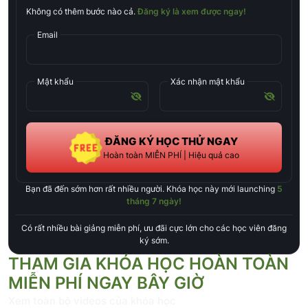
Không có thêm bước nào cả.
Đăng ký là xem được ngay!
Email
Mật khẩu
Xác nhận mật khẩu
ĐĂNG KÝ HỌC THỬ NGAY
Hoàn toàn MIỄN PHÍ | Hiệu quả cao
Bạn đã đến sớm hơn rất nhiều người. Khóa học này mới launching
5
tháng 7 ngày
!
Có rất nhiều bài giảng miễn phí, ưu đãi cực lớn cho các học viên đăng
ký sớm.
THAM GIA KHÓA HỌC HOÀN TOÀN
MIỄN PHÍ NGAY BÂY GIỜ
Xem toàn bộ videos của khóa học