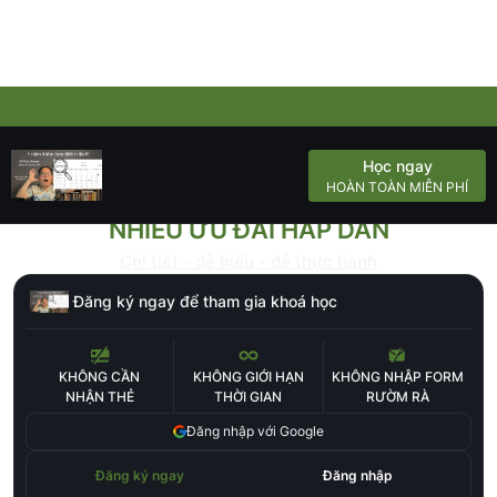
Học ngay
HOÀN TOÀN MIỄN PHÍ
THAM GIA KHOÁ HỌC NGAY ĐỂ NHẬN
NHIỀU ƯU ĐÃI HẤP DẪN
Chi tiết - dễ hiểu - dễ thực hành
Đăng ký ngay để tham gia khoá học
KHÔNG CẦN
KHÔNG GIỚI HẠN
KHÔNG NHẬP FORM
NHẬN THẺ
THỜI GIAN
RƯỜM RÀ
Đăng nhập với Google
Đăng ký ngay
Đăng nhập