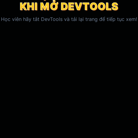
KHI MỞ DEVTOOLS
KHI MỞ DEVTOOLS
KHI MỞ DEVTOOLS
Học viên
hãy tắt DevTools và tải lại trang để tiếp tục xem!